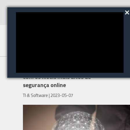
Uma visão geral dos setores
com os níveis mais altos de
segurança online
TI & Software
| 2023-05-07