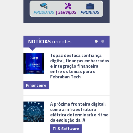
NOTÍCIAS
recentes
Topaz destaca confiança
digital, finanças embarcadas
e integração financeira
entre os temas para o
Febraban Tech
videomoni
Financeiro
Monitoram
A próxima fronteira digital:
como a infraestrutura
elétrica determinará o ritmo
da evolução da IA
TI & Software