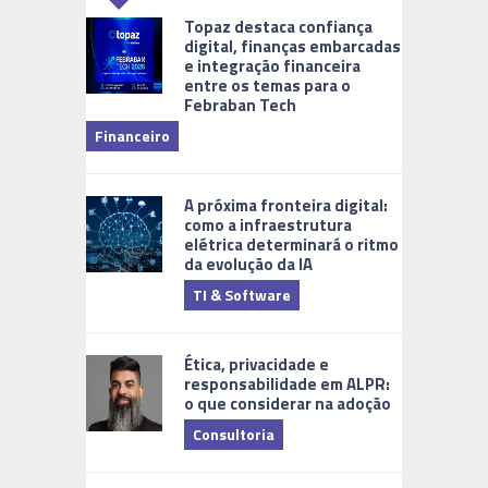
Topaz destaca confiança
digital, finanças embarcadas
e integração financeira
entre os temas para o
Febraban Tech
videomoni
Financeiro
Monitoram
A próxima fronteira digital:
como a infraestrutura
elétrica determinará o ritmo
da evolução da IA
TI & Software
Tecnologia
Ética, privacidade e
responsabilidade em ALPR:
o que considerar na adoção
Consultoria