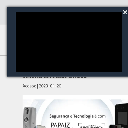
Papaiz ASSA ABLOY lança e-
commerce focado em B2B
Acesso
| 2023-01-20