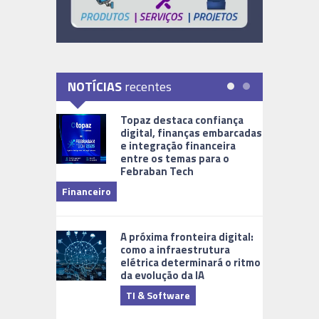
NOTÍCIAS
recentes
Topaz destaca confiança
digital, finanças embarcadas
e integração financeira
entre os temas para o
Febraban Tech
videomoni
Financeiro
Monitoram
A próxima fronteira digital:
como a infraestrutura
elétrica determinará o ritmo
da evolução da IA
TI & Software
Tecnologia