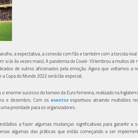
arulho, a expectativa, a conexão com fãs e também com a torcida rival
em si (e às vezes mais). A pandemia do Covid-19 lembrou a muitos de
odeados de outros aficionados pela emoção. Agora que voltamos a no
 a Copa do Mundo 2022 será tão especial.
 o enorme sucesso do torneio da Euro feminina, realizado na Inglaterra
bro e dezembro. Com os
eventos
esportivos atraindo multidões re
uma prioridade para os organizadores.
stádios a fazer algumas mudanças significativas para garantir a 
 apenas algumas das práticas que estão começando a ser implemen