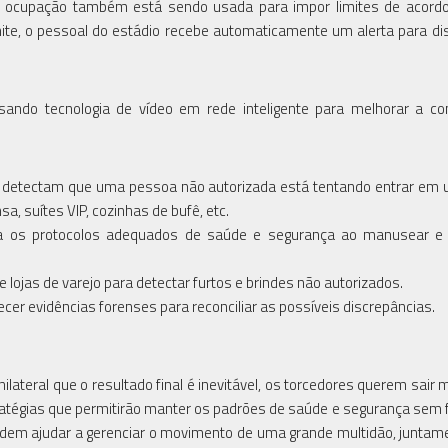
de ocupação também está sendo usada para impor limites de acord
imite, o pessoal do estádio recebe automaticamente um alerta para di
ando tecnologia de vídeo em rede inteligente para melhorar a co
o detectam que uma pessoa não autorizada está tentando entrar em
a, suítes VIP, cozinhas de bufê, etc.
iga os protocolos adequados de saúde e segurança ao manusear e 
lojas de varejo para detectar furtos e brindes não autorizados.
cer evidências forenses para reconciliar as possíveis discrepâncias.
lateral que o resultado final é inevitável, os torcedores querem sair 
stratégias que permitirão manter os padrões de saúde e segurança sem
podem ajudar a gerenciar o movimento de uma grande multidão, junta