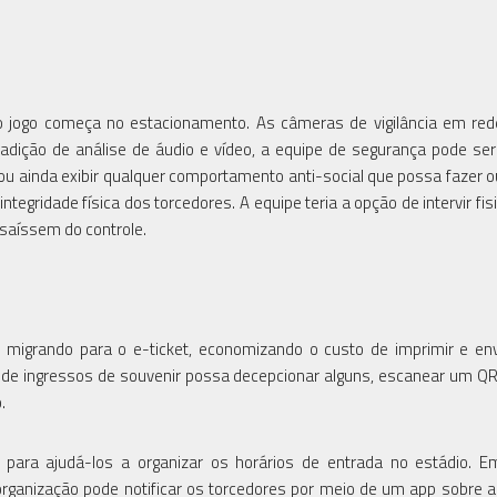
 do jogo começa no estacionamento. As câmeras de vigilância em r
adição de análise de áudio e vídeo, a equipe de segurança pode ser
ou ainda exibir qualquer comportamento anti-social que possa fazer o
tegridade física dos torcedores. A equipe teria a opção de intervir fi
 saíssem do controle.
igrando para o e-ticket, economizando o custo de imprimir e env
 de ingressos de souvenir possa decepcionar alguns, escanear um Q
.
ara ajudá-los a organizar os horários de entrada no estádio. E
rganização pode notificar os torcedores por meio de um app sobre a