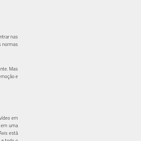
ntrar nas
as normas
ente. Mas
 emoção e
 vídeo em
os em uma
Axis está
 e todo o