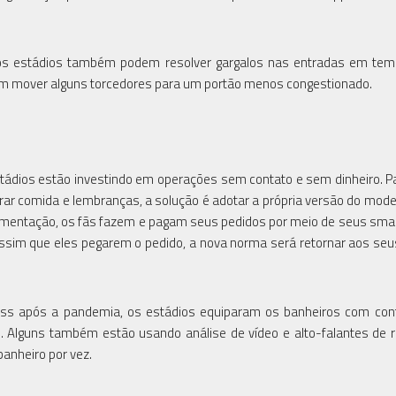
, os estádios também podem resolver gargalos nas entradas em tem
am mover alguns torcedores para um portão menos congestionado.
stádios estão investindo em operações sem contato e sem dinheiro. Pa
ar comida e lembranças, a solução é adotar a própria versão do model
 alimentação, os fãs fazem e pagam seus pedidos por meio de seus sm
Assim que eles pegarem o pedido, a nova norma será retornar aos seu
ess após a pandemia, os estádios equiparam os banheiros com con
e. Alguns também estão usando análise de vídeo e alto-falantes de 
anheiro por vez.