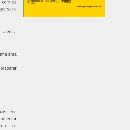
o com as
spersar o
nsciência
 uma área
preparar
mais cedo
 fomentar
mente com