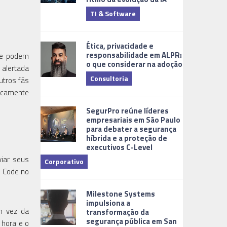
TI & Software
Tecnologia
Ética, privacidade e
responsabilidade em ALPR:
ede podem
o que considerar na adoção
 alertada
Consultoria
utros fãs
sicamente
Cidades Digi
SegurPro reúne líderes
empresariais em São Paulo
para debater a segurança
híbrida e a proteção de
executivos C-Level
iar seus
Corporativo
R Code no
Dicas
Milestone Systems
impulsiona a
m vez da
transformação da
segurança pública em San
 hora e o