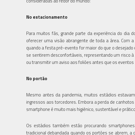
consideradas ao redor do mundo:
No estacionamento
Para muitos fãs, grande parte da experiência do dia
oferecer uma visão abrangente de toda a área. Com a 
quando a festa pré-evento for maior do que o desejado 
se sentirem desconfortáveis, representando um risco à in
ou transmitir um aviso aos foliões antes que os eventos
No portão
Mesmo antes da pandemia, muitos estádios estavam m
ingressos aos torcedores. Embora a perda de canhotos
smartphone é muito mais higiênico, sustentável e prático
Os estádios também estão procurando smartphones p
tradicional debandada quando os portões se abrem, a o