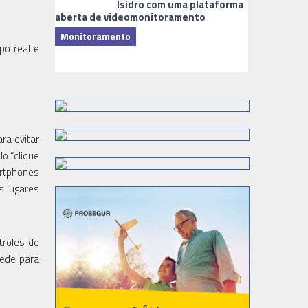
Isidro com uma plataforma
aberta de videomonitoramento
Monitoramento
po real e
TI & Softwa
ra evitar
o “clique
artphones
s lugares
troles de
rede para