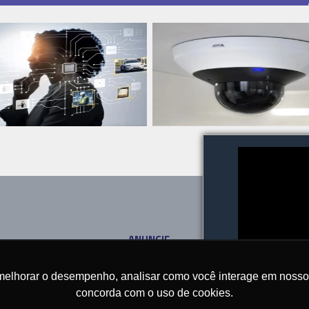
ANUNCIE
SOBRE
CONTATO
melhorar o desempenho, analisar como você interage em nosso sit
concorda com o uso de cookies.