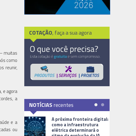
COTAÇÃO
, faça a sua agora
 – muitas
 nós como
s reunir,
, e agora
cordes, a
NOTÍCIAS
recentes
A próxima fronteira digital:
saúde e a
como a infraestrutura
tadas ou
elétrica determinará o
ritmo da evolução da IA