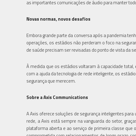
as importantes comunicações de áudio para manter tod
Novas normas, novos desafios
Embora grande parte da conversa após a pandemia tenha 
operações, os estádios não perderam o foco na segura
de saúde precisam ser revisadas do ponto de vista da se
À medida que os estádios voltaram à capacidade total,
com a ajuda da tecnologia de rede inteligente, os está
segurança que merecem.
Sobre a Axis Communications
A Axis oferece soluções de segurança inteligentes par
rede, a Axis está sempre na vanguarda do setor, gra
plataforma aberta e ao serviço de primeira classe que o
comprometida com relacionamentos de longo prazo com 