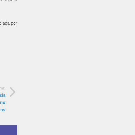
oiada por
ma:
cia
 no
ens