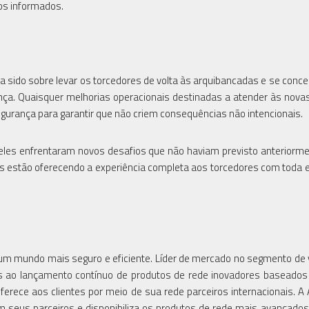
os informados.
sido sobre levar os torcedores de volta às arquibancadas e se conce
nça. Quaisquer melhorias operacionais destinadas a atender às nov
gurança para garantir que não criem consequências não intencionais.
 eles enfrentaram novos desafios que não haviam previsto anteriorm
dios estão oferecendo a experiência completa aos torcedores com toda
a um mundo mais seguro e eficiente. Líder de mercado no segmento de
ças ao lançamento contínuo de produtos de rede inovadores basead
ferece aos clientes por meio de sua rede parceiros internacionais. A 
seus parceiros e disponibiliza os produtos de rede mais avançados