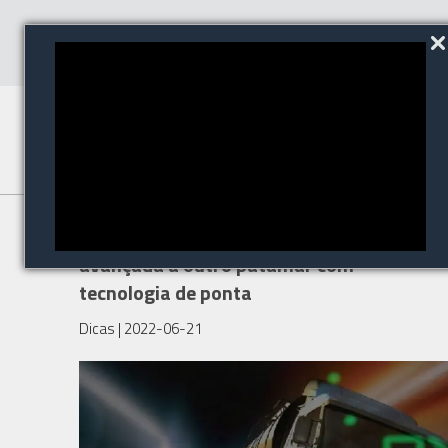
Veja como levar a telemetria
avançada a outro patamar com
tecnologia de ponta
Dicas
| 2022-06-21