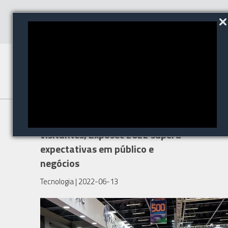
Com mais de 48.800 mil
visitantes, Exposec 2022 supera
expectativas em público e
negócios
Tecnologia
| 2022-06-13