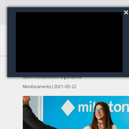
WDC Networks fecha parceria
com Milestone Systems
Monitoramento
| 2021-05-22