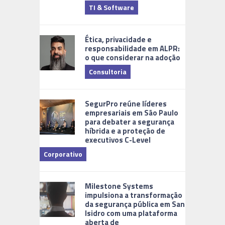
TI & Software
Tecnologia
Ética, privacidade e
responsabilidade em ALPR:
o que considerar na adoção
Consultoria
Cidades Di
SegurPro reúne líderes
empresariais em São Paulo
para debater a segurança
híbrida e a proteção de
executivos C-Level
Corporativo
Milestone Systems
impulsiona a transformação
da segurança pública em San
Isidro com uma plataforma
aberta de