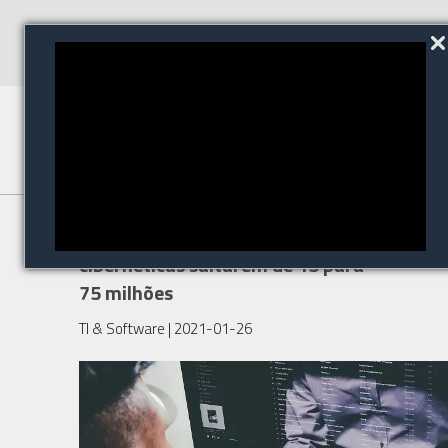
Home office fez ameaças
cibernéticas saltarem de 15 para
75 milhões
TI & Software
| 2021-01-26