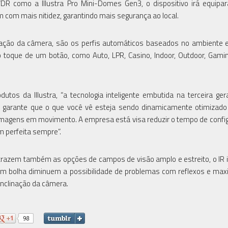
 como a Illustra Pro Mini-Domes Gen3, o dispositivo irá equipar
 com mais nitidez, garantindo mais segurança ao local.
uração da câmera, são os perfis automáticos baseados no ambiente
 toque de um botão, como Auto, LPR, Casino, Indoor, Outdoor, Gamin
dutos da Illustra, “a tecnologia inteligente embutida na terceira ge
e garante que o que você vê esteja sendo dinamicamente otimizad
agens em movimento. A empresa está visa reduzir o tempo de confi
 perfeita sempre”.
trazem também as opções de campos de visão amplo e estreito, o IR 
em bolha diminuem a possibilidade de problemas com reflexos e ma
nclinação da câmera.