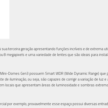
 sua terceira geração apresentando funções incríveis e de extrema uti
u 8 megapixels e uma variedade de lentes que são ideais para insta
a Pro Mini-Domes Gen3 possuem Smart WDR (Wide Dynamic Range) que 
e de iluminação, ou seja, são capazes de corrigir a variação de luz e 
s em locais que apresentam áreas de luminosidade e sombras extrem
rcial por exemplo, provavelmente esse espaço possui diversas entrad