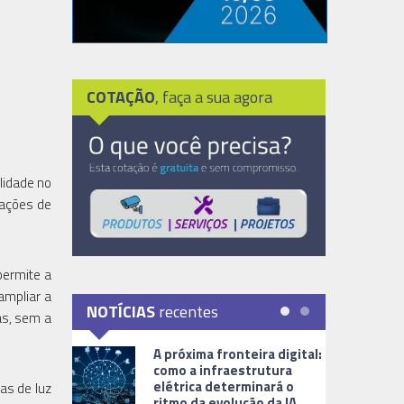
COTAÇÃO
, faça a sua agora
lidade no
lações de
permite a
ampliar a
NOTÍCIAS
recentes
as, sem a
A próxima fronteira digital:
como a infraestrutura
elétrica determinará o
as de luz
ritmo da evolução da IA