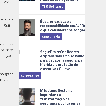
ar esses
TI & Software
Tecnologia
 em que o
Ética, privacidade e
responsabilidade em ALPR:
g, Sutter
o que considerar na adoção
Consultoria
ração das
Cidades Digi
o sempre,
SegurPro reúne líderes
guração e
empresariais em São Paulo
para debater a segurança
híbrida e a proteção de
executivos C-Level
integrado
Corporativo
ximizam a
Dicas
Milestone Systems
impulsiona a
transformação da
segurança pública em San