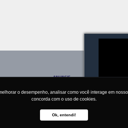
ANUNCIE
SOBRE
CONTATO
melhorar o desempenho, analisar como você interage em nosso sit
concorda com o uso de cookies.
Ok, entendi!