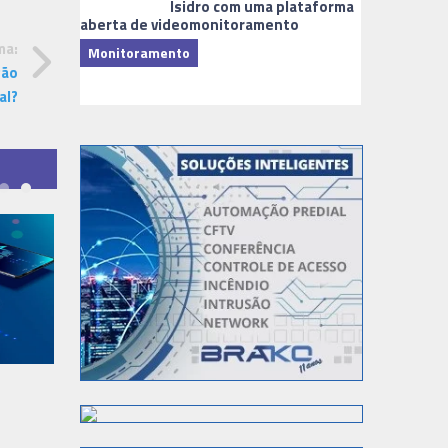
Isidro com uma plataforma
aberta de videomonitoramento
ma:
Monitoramento
TI & Softwa
gão
al?