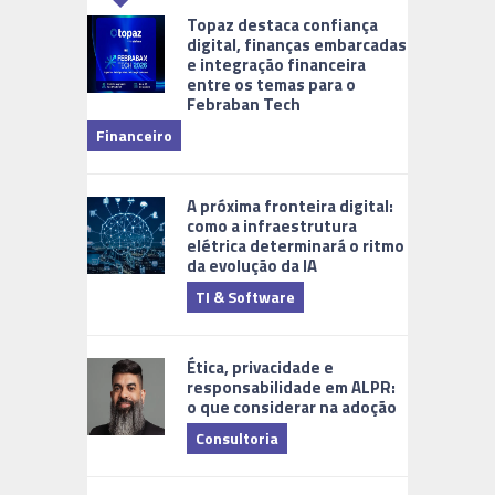
Topaz destaca confiança
digital, finanças embarcadas
e integração financeira
entre os temas para o
Febraban Tech
videomoni
Financeiro
Monitoram
A próxima fronteira digital:
como a infraestrutura
elétrica determinará o ritmo
da evolução da IA
TI & Software
Tecnologia
Ética, privacidade e
responsabilidade em ALPR:
o que considerar na adoção
Consultoria