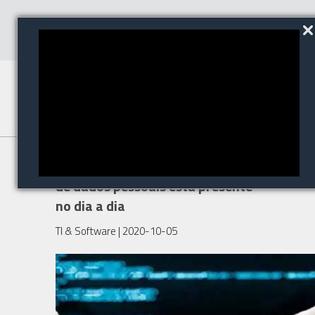
Entenda como a manipulação
de dados pessoais esta presente
no dia a dia
TI & Software
| 2020-10-05