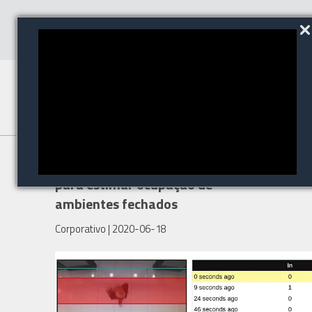
Axis apresenta tecnologia
para estimar ocupação de
ambientes fechados
Corporativo
| 2020-06-18