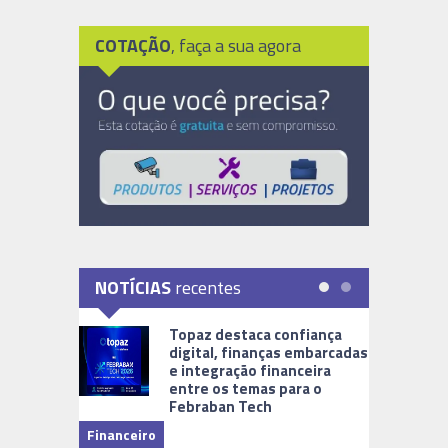
COTAÇÃO
, faça a sua agora
NOTÍCIAS
recentes
Topaz destaca confiança
digital, finanças embarcadas
e integração financeira
entre os temas para o
Febraban Tech
videomoni
Financeiro
Monitoram