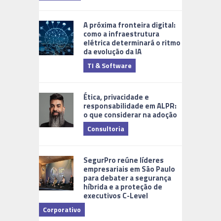
A próxima fronteira digital:
como a infraestrutura
elétrica determinará o ritmo
da evolução da IA
TI & Software
Tecnologia
Ética, privacidade e
responsabilidade em ALPR:
o que considerar na adoção
Consultoria
Cidades Di
SegurPro reúne líderes
empresariais em São Paulo
para debater a segurança
híbrida e a proteção de
executivos C-Level
Corporativo