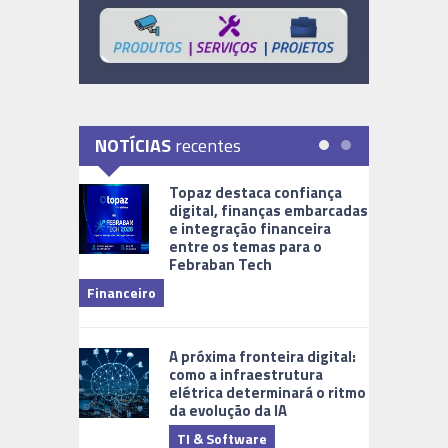
NOTÍCIAS
recentes
Topaz destaca confiança
digital, finanças embarcadas
e integração financeira
entre os temas para o
Febraban Tech
videomoni
Financeiro
Monitoram
A próxima fronteira digital:
como a infraestrutura
elétrica determinará o ritmo
da evolução da IA
TI & Software