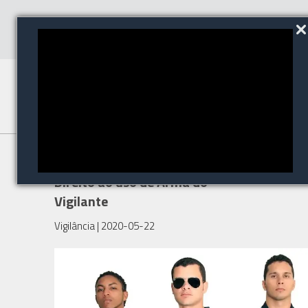
Entenda as regras para o
Direito ao uso de Arma do
Vigilante
Vigilância
| 2020-05-22