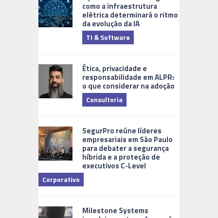
como a infraestrutura
elétrica determinará o ritmo
da evolução da IA
TI & Software
Tecnologia
Ética, privacidade e
responsabilidade em ALPR:
o que considerar na adoção
Consultoria
Cidades Di
SegurPro reúne líderes
empresariais em São Paulo
para debater a segurança
híbrida e a proteção de
executivos C-Level
Corporativo
Milestone Systems