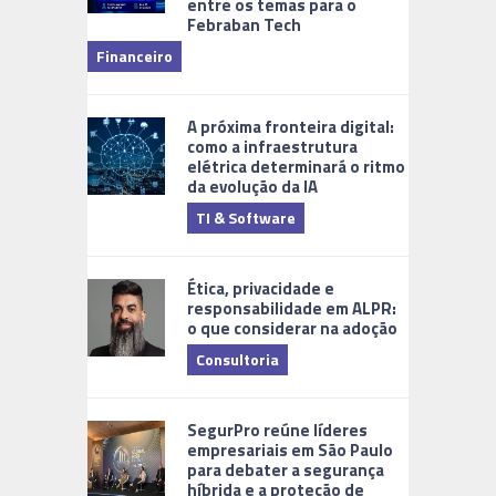
entre os temas para o
Febraban Tech
videomoni
Financeiro
Monitoram
A próxima fronteira digital:
como a infraestrutura
elétrica determinará o ritmo
da evolução da IA
TI & Software
Tecnologia
Ética, privacidade e
responsabilidade em ALPR:
o que considerar na adoção
Consultoria
Cidades Di
SegurPro reúne líderes
empresariais em São Paulo
para debater a segurança
híbrida e a proteção de