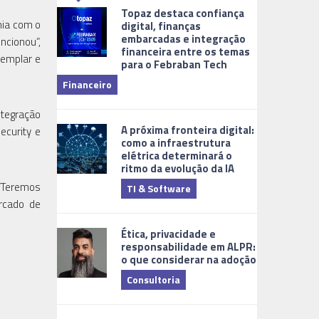
Topaz destaca confiança
nia com o
digital, finanças
embarcadas e integração
ncionou”,
financeira entre os temas
xemplar e
para o Febraban Tech
aberta de v
Financeiro
Monitorame
ntegração
A próxima fronteira digital:
ecurity e
como a infraestrutura
elétrica determinará o
ritmo da evolução da IA
 “Teremos
TI & Software
Tecnologia
rcado de
Ética, privacidade e
responsabilidade em ALPR:
o que considerar na adoção
Consultoria
Cidades Digi