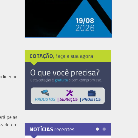
COTAÇÃO
, faça a sua agora
 líder no
erá pelas
lizado em
NOTÍCIAS
recentes