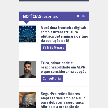
NOTÍCIAS
recentes
A próxima fronteira digital:
como a infraestrutura
elétrica determinará o ritmo
da evolução da IA
TI & Software
Tecnologia
Ética, privacidade e
responsabilidade em ALPR:
o que considerar na adoção
Consultoria
Cidades Di
SegurPro reúne líderes
empresariais em São Paulo
para debater a segurança
híbrida e a proteção de