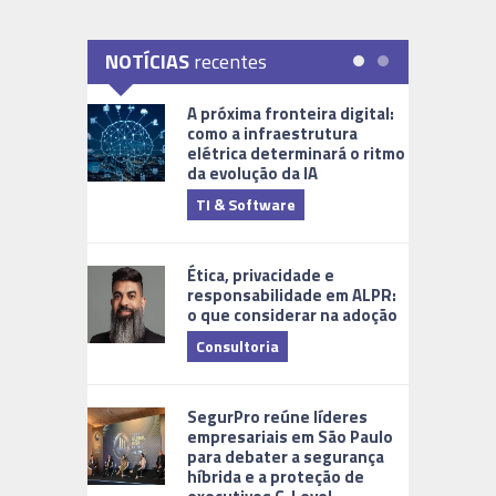
NOTÍCIAS
recentes
A próxima fronteira digital:
como a infraestrutura
elétrica determinará o ritmo
da evolução da IA
TI & Software
Tecnologia
Ética, privacidade e
responsabilidade em ALPR:
o que considerar na adoção
Consultoria
Cidades Di
SegurPro reúne líderes
empresariais em São Paulo
para debater a segurança
híbrida e a proteção de