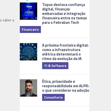
Topaz destaca confiança
digital, finanças
embarcadas e integração
financeira entre os temas
s saber a
para o Febraban Tech
aberta de v
Financeiro
Monitorame
A próxima fronteira digital:
como a infraestrutura
elétrica determinará o
ritmo da evolução da IA
TI & Software
Tecnologia
Ética, privacidade e
responsabilidade em ALPR:
o que considerar na adoção
Consultoria
Cidades Digi