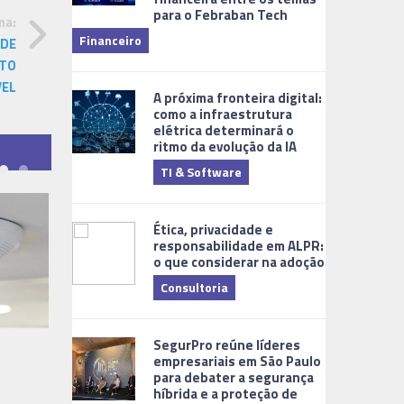
para o Febraban Tech
aberta de v
ma:
Financeiro
Monitorame
ADE
NTO
VEL
A próxima fronteira digital:
como a infraestrutura
elétrica determinará o
ritmo da evolução da IA
TI & Software
Tecnologia
Ética, privacidade e
responsabilidade em ALPR:
o que considerar na adoção
Consultoria
Cidades Digi
SegurPro reúne líderes
empresariais em São Paulo
para debater a segurança
híbrida e a proteção de