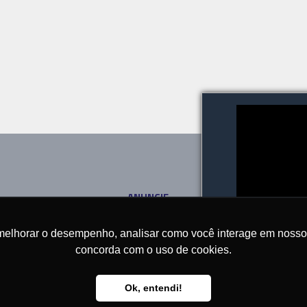
ANUNCIE
SOBRE
CONTATO
melhorar o desempenho, analisar como você interage em nosso sit
concorda com o uso de cookies.
Ok, entendi!