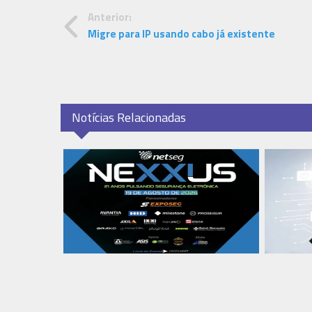
Anterior:
Migre para IP usando cabo já existente
Notícias Relacionadas