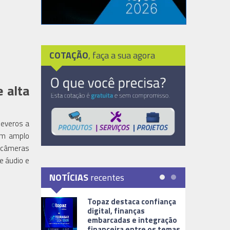
COTAÇÃO
, faça a sua agora
 alta
severos a
 um amplo
s câmeras
e áudio e
NOTÍCIAS
recentes
Topaz destaca confiança
digital, finanças
embarcadas e integração
financeira entre os temas