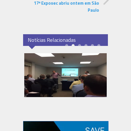
17ª Exposec abriu ontem em São
Paulo
Notícias Relacionadas