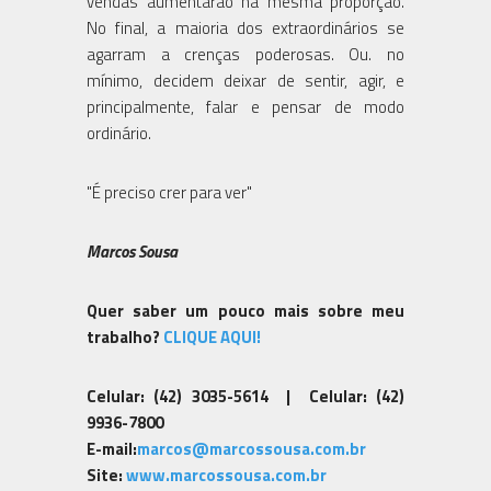
vendas aumentarão na mesma proporção.
No final, a maioria dos extraordinários se
agarram a crenças poderosas. Ou. no
mínimo, decidem deixar de sentir, agir, e
principalmente, falar e pensar de modo
ordinário.
"É preciso crer para ver"
Marcos Sousa
Quer saber um pouco mais sobre meu
trabalho?
CLIQUE AQUI!
Celular: (42) 3035-5614 | Celular: (42)
9936-7800
E-mail:
marcos@marcossousa.com.br
Site:
www.marcossousa.com.br