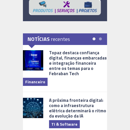
NOTÍCIAS
recentes
Topaz destaca confiança
digital, finanças embarcadas
e integração financeira
entre os temas para o
Febraban Tech
videomoni
Financeiro
Monitoram
A próxima fronteira digital:
como a infraestrutura
elétrica determinará o ritmo
da evolução da IA
TI & Software
Tecnologia