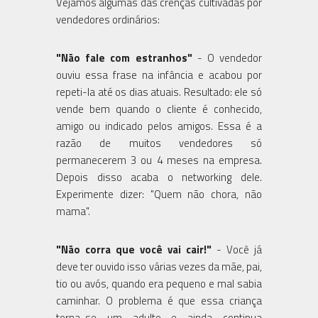
Vejamos algumas das crenças cultivadas por
vendedores ordinários:
"Não fale com estranhos"
- O vendedor
ouviu essa frase na infância e acabou por
repeti-la até os dias atuais. Resultado: ele só
vende bem quando o cliente é conhecido,
amigo ou indicado pelos amigos. Essa é a
razão de muitos vendedores só
permanecerem 3 ou 4 meses na empresa.
Depois disso acaba o networking dele.
Experimente dizer: "Quem não chora, não
mama".
"Não corra que você vai cair!"
- Você já
deve ter ouvido isso várias vezes da mãe, pai,
tio ou avós, quando era pequeno e mal sabia
caminhar. O problema é que essa criança
torna-se um adulto e ainda continua