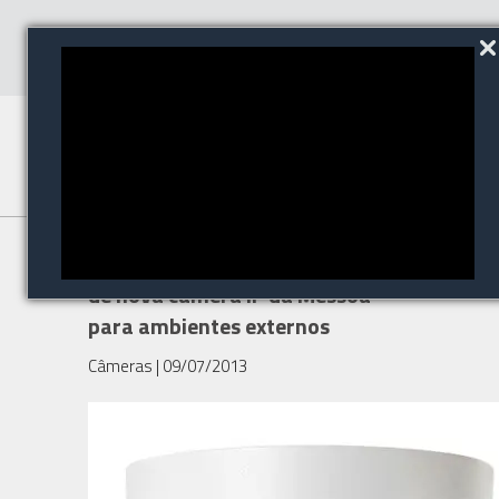
Bycon anuncia o lançamento
de nova câmera IP da Messoa
para ambientes externos
Câmeras
| 09/07/2013