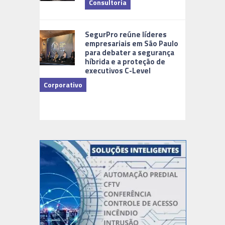
Consultoria
Cidades Di
SegurPro reúne líderes
empresariais em São Paulo
para debater a segurança
híbrida e a proteção de
executivos C-Level
Corporativo