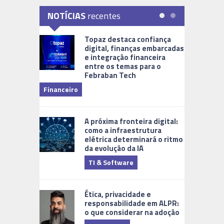
NOTÍCIAS
recentes
Topaz destaca confiança
digital, finanças embarcadas
e integração financeira
entre os temas para o
Febraban Tech
videomoni
Financeiro
Monitoram
A próxima fronteira digital:
como a infraestrutura
elétrica determinará o ritmo
da evolução da IA
TI & Software
Tecnologia
Ética, privacidade e
responsabilidade em ALPR:
o que considerar na adoção