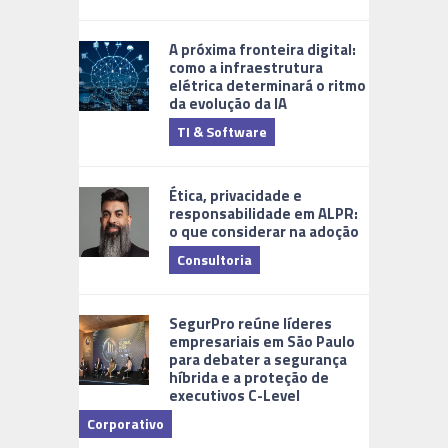
A próxima fronteira digital:
como a infraestrutura
elétrica determinará o ritmo
da evolução da IA
TI & Software
Tecnologia
Ética, privacidade e
responsabilidade em ALPR:
o que considerar na adoção
Consultoria
Cidades Di
SegurPro reúne líderes
empresariais em São Paulo
para debater a segurança
híbrida e a proteção de
executivos C-Level
Corporativo