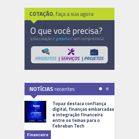
COTAÇÃO
, faça a sua agora
NOTÍCIAS
recentes
Topaz destaca confiança
digital, finanças embarcadas
e integração financeira
entre os temas para o
Febraban Tech
videomoni
Financeiro
Monitoram