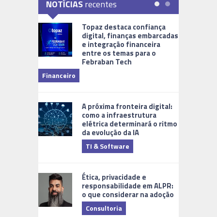
NOTÍCIAS
recentes
Topaz destaca confiança
digital, finanças embarcadas
e integração financeira
entre os temas para o
Febraban Tech
videomoni
Financeiro
Monitoram
A próxima fronteira digital:
como a infraestrutura
elétrica determinará o ritmo
da evolução da IA
TI & Software
Tecnologia
Ética, privacidade e
responsabilidade em ALPR:
o que considerar na adoção
Consultoria