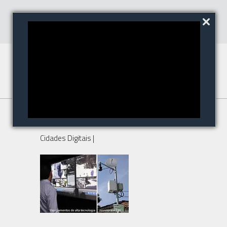
CET conta com 322 câmeras
Cidades Digitais
|